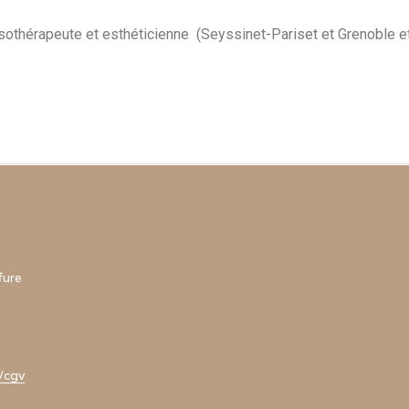
sothérapeute et esthéticienne (Seyssinet-Pariset et Grenoble et
fure
/cgv