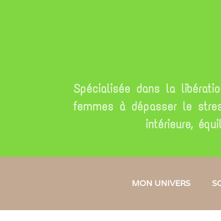
Spécialisée dans la libérati
femmes à dépasser le stress
intérieure, équ
MON UNIVERS
S