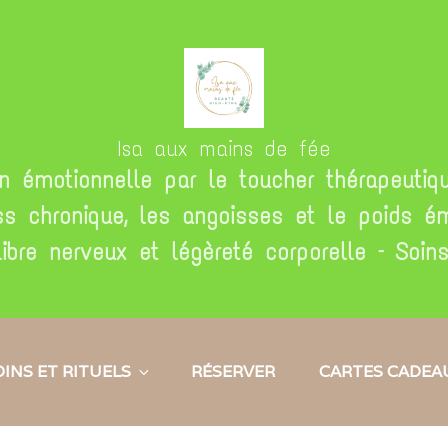
Isa aux mains de fée
on émotionnelle par le toucher thérapeutique
 chronique, les angoisses et le poids émo
ilibre nerveux et légèreté corporelle – Soi
OINS ET RITUELS
RÉSERVER
CARTES CADEA